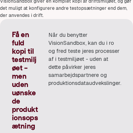
VisionSandbox giver en komplet kopi af driftsmiljøet, og gør
det muligt at konfigurere andre testopsætninger end dem,
der anvendes i drift.
Få en
Når du benytter
fuld
VisionSandbox, kan du i ro
og fred teste jeres processer
kopi til
af i testmiljøet - uden at
testmilj
dette påvirker jeres
øet -
samarbejdspartnere og
men
produktionsdataudvekslinger.
uden
uønske
de
produkt
ionsops
ætning