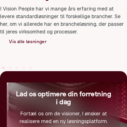
I Vision People har vi mange års erfaring med at
levere standardløsninger til forskellige brancher. Se
her, om vi allerede har en brancheløsning, der passer
Trafikselskab
til jeres virksomhed og processer.
Gør hverda
Forsyningsvirksomheder
for både p
Vis alle løsninger
Effektiv drift – hver dag
drift
Lad os optimere din forretning
i dag
Fortæl os om de visioner, I ønsker at
realisere med en ny løsningsplatform.