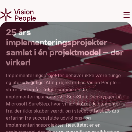
M
☰
25 års
implementeringsprojekter
samlet i én projektmodel – der
virker!
Implementeringsprojekter behøver ikke være tunge
og uforudsigelige. Alle projekter hos Vision People –
store som små – følger samme enkle
implementeringsmodel: VP SureStep. Den bygger på
Microsoft SureStep, hvor vi har skåret de elementer
fra, der ikke skaber værdi, og i stedet tilføjet 25 års
erfaring fra succesfulde udviklings- og
implementeringsprojekter. Resultatet er en