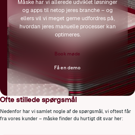
Måske har vi allerede udviklet løsninger
og apps til netop jeres branche – og
ellers vil vi meget gerne udfordres på,
hvordan jeres manuelle processer kan
optimeres.
Book møde
Få en demo
Ofte stillede spørgsmål
Nedenfor har vi samlet nogle af de spørgsmål, vi oftest får
fra vores kunder – måske finder du hurtigt dit svar her: