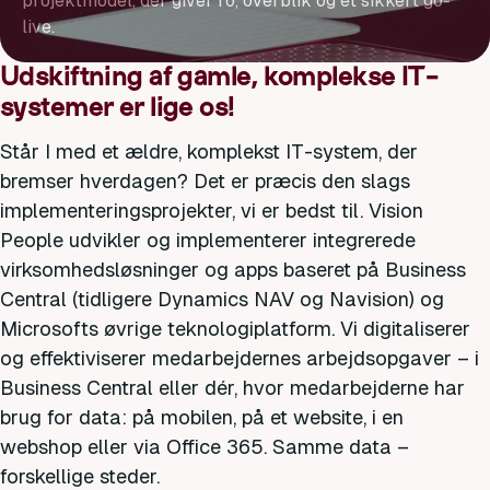
projektmodel, der giver ro, overblik og et sikkert go-
live.
Udskiftning af gamle, komplekse IT-
systemer er lige os!
Står I med et ældre, komplekst IT-system, der
bremser hverdagen? Det er præcis den slags
implementeringsprojekter, vi er bedst til. Vision
People udvikler og implementerer integrerede
virksomhedsløsninger og apps baseret på Business
Central (tidligere Dynamics NAV og Navision) og
Microsofts øvrige teknologiplatform. Vi digitaliserer
og effektiviserer medarbejdernes arbejdsopgaver – i
Business Central eller dér, hvor medarbejderne har
brug for data: på mobilen, på et website, i en
webshop eller via Office 365. Samme data –
forskellige steder.