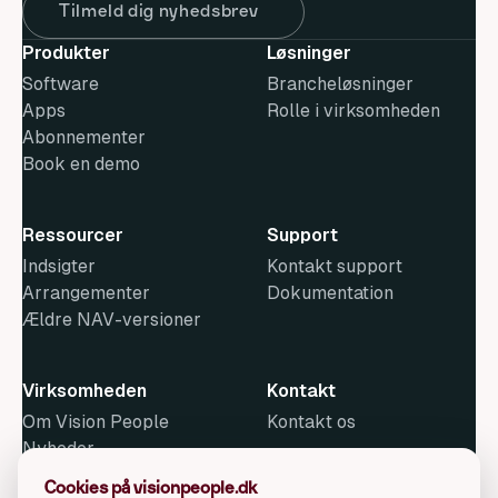
Tilmeld dig nyhedsbrev
Produkter
Løsninger
Software
Brancheløsninger
Apps
Rolle i virksomheden
Abonnementer
Book en demo
Ressourcer
Support
Indsigter
Kontakt support
Arrangementer
Dokumentation
Ældre NAV-versioner
Virksomheden
Kontakt
Om Vision People
Kontakt os
Nyheder
Metode
Cookies på visionpeople.dk