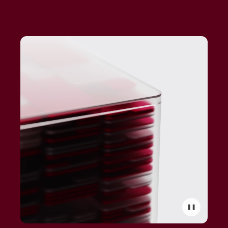
Læs om vores metode
❚❚