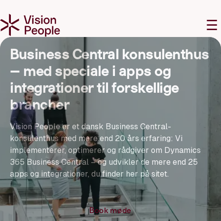
M
☰
Business Central konsulenthus
– med speciale i apps og
integrationer til forskellige
brancher
Vision People er et dansk Business Central-
konsulenthus med mere end 20 års erfaring: Vi
implementerer, optimerer og rådgiver om Dynamics
365 Business Central – og udvikler de mere end 25
apps og integrationer, du finder her på sitet.
Book møde