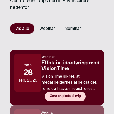
Central eller apps hertil. Bliv inspireret
nedenfor:
Vis alle
Webinar
Seminar
Webinar
Effektiv tidsstyring med
man.
VisionTime
28
VisionTime sikrer, at
sep. 2026
medarbejdernes arbejdstider,
ferie og fravær registreres
nemt og præcist – uanset om
Gem en plads til mig
de bruger web eller mobilen.
Fuld integrereret med
Webinar
Business Central