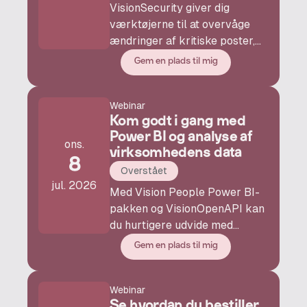
VisionSecurity giver dig
værktøjerne til at overvåge
ændringer af kritiske poster,
håndhæve
Gem en plads til mig
godkendelsesprocesser og
blokere betalinger, hvor det er
Webinar
nødvendigt - sådan
Kom godt i gang med
opretholder du dataintegritet
Power BI og analyse af
og reducerer risiko for svindel.
ons.
virksomhedens data
8
Overstået
jul. 2026
Med Vision People Power BI-
pakken og VisionOpenAPI kan
du hurtigere udvide med
yderligere rapporter og
Gem en plads til mig
dashboards, hvis I vil trække
endnu flere data ud af Business
Webinar
Central direkte i Power BI.
Se hvordan du bestiller