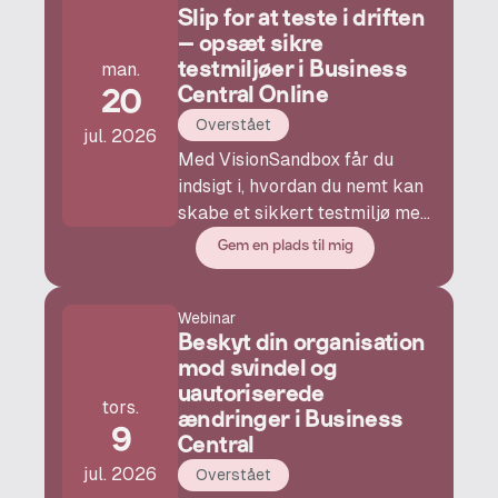
Slip for at teste i driften
– opsæt sikre
testmiljøer i Business
man.
Central Online
20
Overstået
jul. 2026
Med VisionSandbox får du
indsigt i, hvordan du nemt kan
skabe et sikkert testmiljø med
reelle produktionsdata og
Gem en plads til mig
UDEN rigtige mailadresser
mm.
Webinar
Beskyt din organisation
mod svindel og
uautoriserede
tors.
ændringer i Business
9
Central
jul. 2026
Overstået