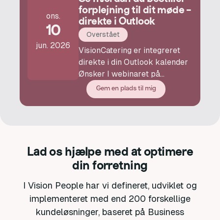
forplejning til dit møde -
ons.
direkte i Outlook
10
Overstået
jun. 2026
VisionCatering er integreret
direkte i din Outlook kalender
Ønsker I webinaret på
engelsk, så skriv til os, og vi
Gem en plads til mig
arrangerer det.
Lad os hjælpe med at optimere
din forretning
I Vision People har vi defineret, udviklet og
implementeret med end 200 forskellige
kundeløsninger, baseret på Business