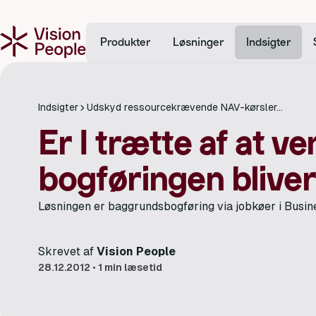
Produkter
Løsninger
Indsigter
Indsigter
Udskyd ressourcekrævende NAV-kørsler...
Er I trætte af at ve
bogføringen blive
Løsningen er baggrundsbogføring via jobkøer i Busin
Skrevet af
Vision People
28.12.2012
•
1 min læsetid