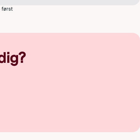
 først
dig?