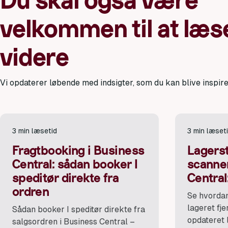
Du skal også være
velkommen til at læs
videre
Vi opdaterer løbende med indsigter, som du kan blive inspire
3 min læsetid
3 min læset
Fragtbooking i Business
Lagers
Central: sådan booker I
scanner
speditør direkte fra
Central
ordren
Se hvorda
lageret fje
Sådan booker I speditør direkte fra
opdateret 
salgsordren i Business Central –