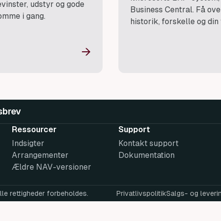
evinster, udstyr og gode
Business Central. Få ove
komme i gang.
historik, forskelle og din 
→
sbrev
Ressourcer
Support
Indsigter
Kontakt support
Arrangementer
Dokumentation
Ældre NAV-versioner
le rettigheder forbeholdes.
Privatlivspolitik
Salgs- og leveri