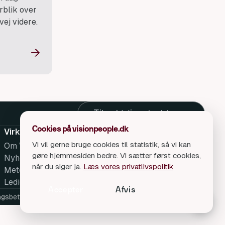
rblik over
vej videre.
→
Tilmeld dig nyhedsbrev
Cookies på visionpeople.dk
Virksomheden
Kontakt
Vi vil gerne bruge cookies til statistik, så vi kan
Om Vision People
Kontakt os
gøre hjemmesiden bedre. Vi sætter først cookies,
Nyheder
når du siger ja.
Læs vores privatlivspolitik
Metode
Ledige stillinger
Accepter
Afvis
ngsbetingelser
Databehandleraftale
Cookieindstillinger