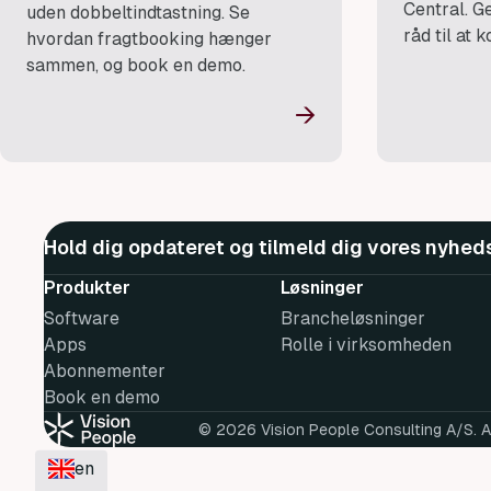
Central. G
uden dobbeltindtastning. Se
råd til at 
hvordan fragtbooking hænger
sammen, og book en demo.
→
Hold dig opdateret og tilmeld dig vores nyhed
Produkter
Løsninger
Software
Brancheløsninger
Apps
Rolle i virksomheden
Abonnementer
Book en demo
© 2026 Vision People Consulting A/S. Al
en