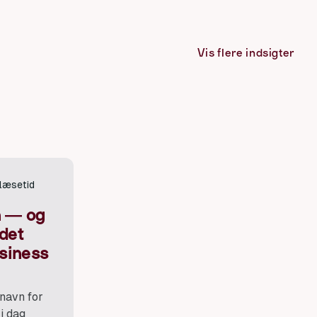
Vis flere indsigter
 læsetid
n — og
det
siness
 navn for
i dag