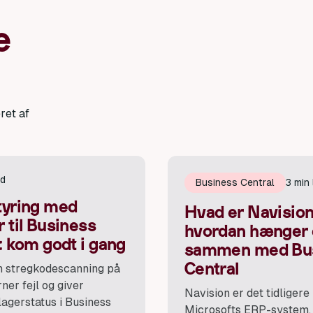
e
ret af
id
Business Central
3 min
tyring med
Hvad er Navisio
 til Business
hvordan hænger 
: kom godt i gang
sammen med Bu
Central
n stregkodescanning på
rner fejl og giver
Navision er det tidligere
lagerstatus i Business
Microsofts ERP-system, 