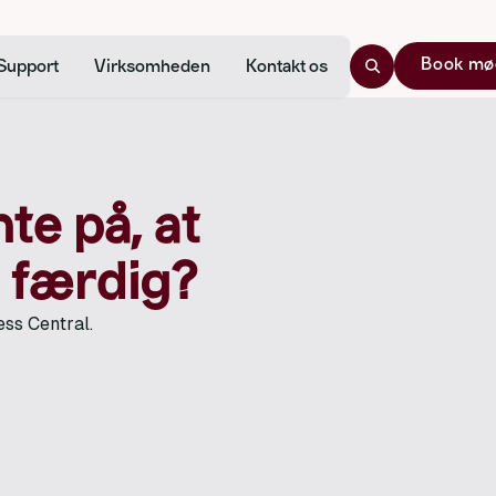
Book mø
Support
Virksomheden
Kontakt os
nte på, at
r færdig?
ess Central.