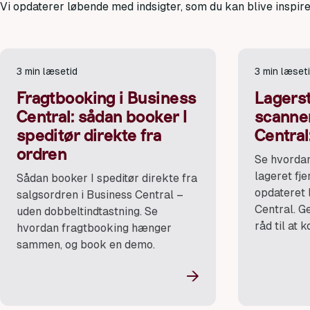
Vi opdaterer løbende med indsigter, som du kan blive inspire
3 min læsetid
3 min læset
Fragtbooking i Business
Lagers
Central: sådan booker I
scanner
speditør direkte fra
Central
ordren
Se hvorda
lageret fje
Sådan booker I speditør direkte fra
opdateret 
salgsordren i Business Central –
Central. G
uden dobbeltindtastning. Se
råd til at 
hvordan fragtbooking hænger
sammen, og book en demo.
→