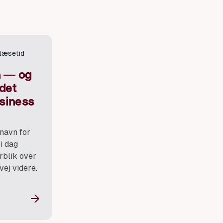
 læsetid
n — og
det
siness
 navn for
i dag
rblik over
vej videre.
→