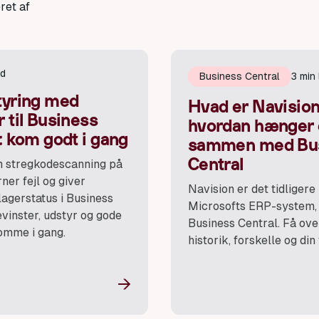
ret af
id
Business Central
3 min
tyring med
Hvad er Navisio
 til Business
hvordan hænger 
: kom godt i gang
sammen med Bu
Central
n stregkodescanning på
rner fejl og giver
Navision er det tidligere
lagerstatus i Business
Microsofts ERP-system, 
evinster, udstyr og gode
Business Central. Få ove
komme i gang.
historik, forskelle og din 
→