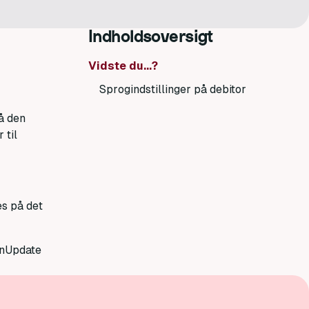
Indholdsoversigt
Vidste du...?
Sprogindstillinger på debitor
å den
 til
es på det
onUpdate