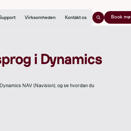
Book mø
Support
Virksomheden
Kontakt os
sprog i Dynamics
g Dynamics NAV (Navision), og se hvordan du