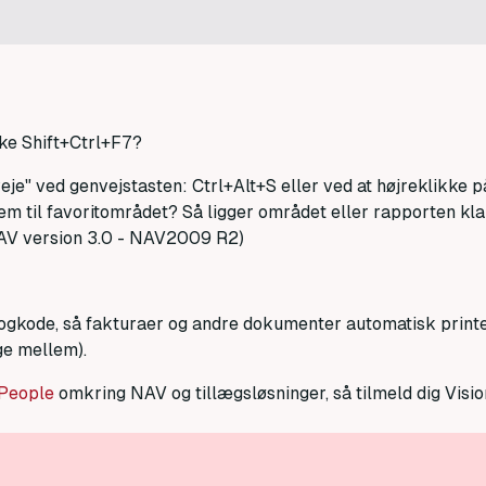
ykke Shift+Ctrl+F7?
e" ved genvejstasten: Ctrl+Alt+S eller ved at højreklikke p
em til favoritområdet? Så ligger området eller rapporten klar
NAV version 3.0 - NAV2009 R2)
rogkode, så fakturaer og andre dokumenter automatisk print
ge mellem).
 People
omkring NAV og tillægsløsninger, så tilmeld dig Visi