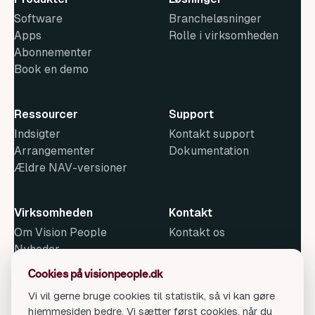
Software
Brancheløsninger
Apps
Rolle i virksomheden
Abonnementer
Book en demo
Ressourcer
Support
Indsigter
Kontakt support
Arrangementer
Dokumentation
Ældre NAV-versioner
Virksomheden
Kontakt
Om Vision People
Kontakt os
Nyheder
Metode
Cookies på visionpeople.dk
Ledige stillinger
Vi vil gerne bruge cookies til statistik, så vi kan gøre
hjemmesiden bedre. Vi sætter først cookies, når du