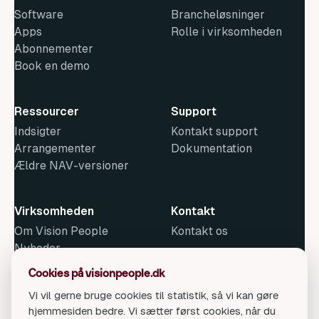
Software
Brancheløsninger
Apps
Rolle i virksomheden
Abonnementer
Book en demo
Ressourcer
Support
Indsigter
Kontakt support
Arrangementer
Dokumentation
Ældre NAV-versioner
Virksomheden
Kontakt
Om Vision People
Kontakt os
Nyheder
Metode
Cookies på visionpeople.dk
Ledige stillinger
Vi vil gerne bruge cookies til statistik, så vi kan gøre
hjemmesiden bedre. Vi sætter først cookies, når du