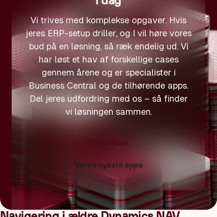
i dag
Vi trives med komplekse opgaver. Hvis
jeres ERP-setup driller, og I vil høre vores
bud på en løsning, så ræk endelig ud. Vi
har løst et hav af forskellige cases
gennem årene og er specialister i
Business Central og de tilhørende apps.
Del jeres udfordring med os – så finder
vi løsningen sammen.
Book møde
Vores nyeste apps
Navigering i ældre Dynamics NAV